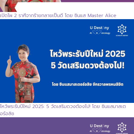
เปิดโผ 2 ราศีจากร้ายกลายเป็นดี โดย ซินแส Master Alice
ไหว้พระรับปีใหม่ 2025: 5 วัดเสริมดวงต้องไป! โดย ซินแสมาสเต
อร์อลิซ