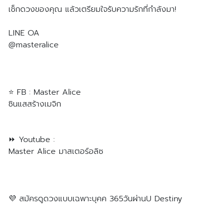
เช็กดวงของคุณ แล้วเตรียมใจรับความรักที่กำลังมา!
LINE OA
@masteralice
https://lin.ee/9LkybLZ
⭐️ FB : Master Alice
ซินแสสร้างเมจิก
https://www.facebook.com/masteralice888888/
⏩ Youtube :
Master Alice มาสเตอร์อลิซ
https://youtu.be/tTqAJOJPQjk
💜 สมัครดูดวงแบบเฉพาะบุคค 365วันผ่านU Destiny
https://lin.ee/Wtlz5EB