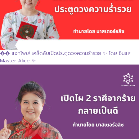
�� แจกโพย! เคล็ดลับเปิดประตูดวงความร่ำรวย ✨ โดย ซินแส
Master Alice ✨