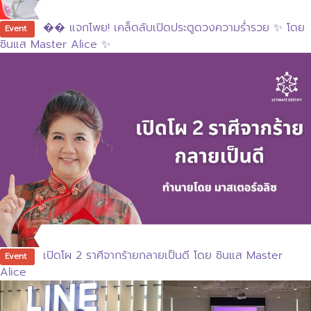
�� แจกโพย! เคล็ดลับเปิดประตูดวงความร่ำรวย ✨ โดย
Event
ซินแส Master Alice ✨
เปิดโผ 2 ราศีจากร้ายกลายเป็นดี โดย ซินแส Master
Event
Alice