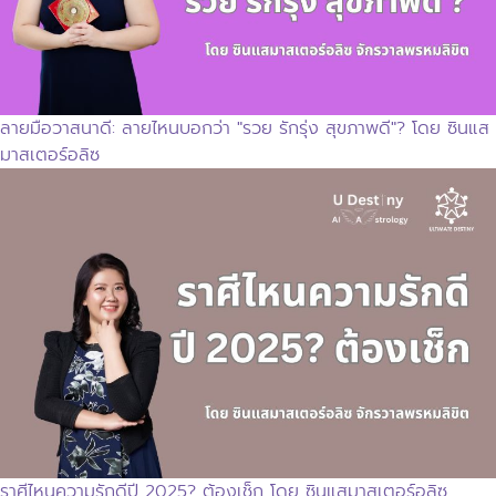
ลายมือวาสนาดี: ลายไหนบอกว่า "รวย รักรุ่ง สุขภาพดี"? โดย ซินแส
มาสเตอร์อลิซ
ราศีไหนความรักดีปี 2025? ต้องเช็ก โดย ซินแสมาสเตอร์อลิซ