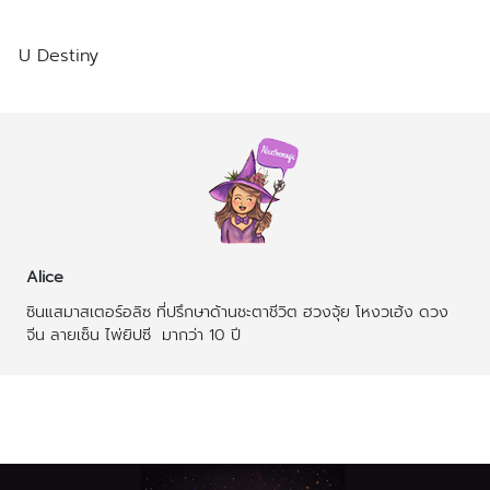
U Destiny
https://linktr.ee/udestiny
Alice
ซินแสมาสเตอร์อลิซ ที่ปรึกษาด้านชะตาชีวิต ฮวงจุ้ย โหงวเฮ้ง ดวง
จีน ลายเซ็น ไพ่ยิปซี  มากว่า 10 ปี
บทความที่เกี่ยวข้อง
บทความเพิ่มเติมผู้เขียน