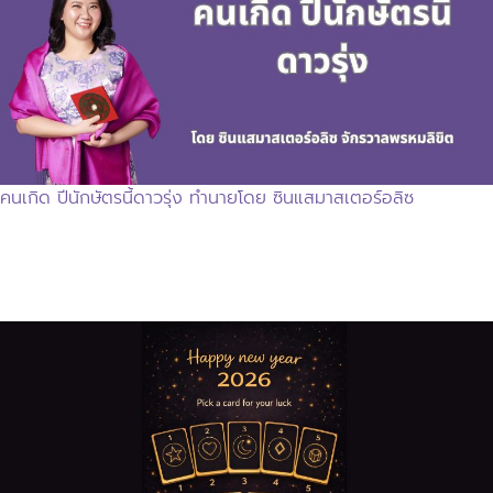
คนเกิด ปีนักษัตรนี้ดาวรุ่ง ทำนายโดย ซินแสมาสเตอร์อลิซ