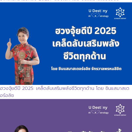
ฮวงจุ้ยดีปี 2025: เคล็ดลับเสริมพลังชีวิตทุกด้าน โดย ซินแสมาสเต
อร์อลิซ