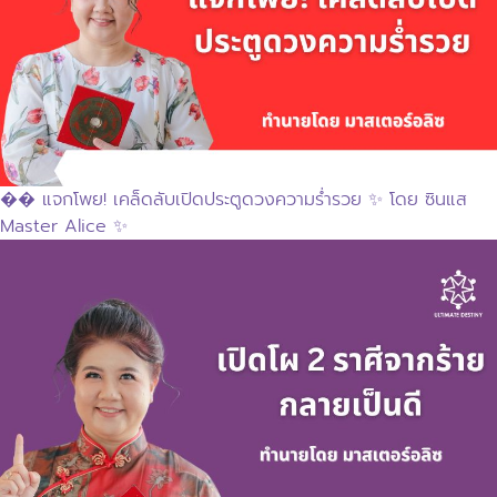
�� แจกโพย! เคล็ดลับเปิดประตูดวงความร่ำรวย ✨ โดย ซินแส
Master Alice ✨