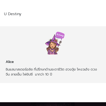
U Destiny
https://linktr.ee/udestiny
Alice
ซินแสมาสเตอร์อลิซ ที่ปรึกษาด้านชะตาชีวิต ฮวงจุ้ย โหงวเฮ้ง ดวง
จีน ลายเซ็น ไพ่ยิปซี  มากว่า 10 ปี
บทความที่เกี่ยวข้อง
บทความเพิ่มเติมผู้เขียน