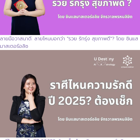
ลายมือวาสนาดี: ลายไหนบอกว่า "รวย รักรุ่ง สุขภาพดี"? โดย ซินแส
มาสเตอร์อลิซ