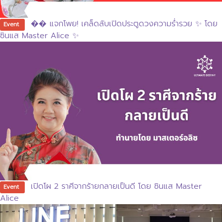
�� แจกโพย! เคล็ดลับเปิดประตูดวงความร่ำรวย ✨ โดย
Event
ซินแส Master Alice ✨
เปิดโผ 2 ราศีจากร้ายกลายเป็นดี โดย ซินแส Master
Event
Alice