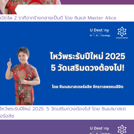
เปิดโผ 2 ราศีจากร้ายกลายเป็นดี โดย ซินแส Master Alice
ไหว้พระรับปีใหม่ 2025: 5 วัดเสริมดวงต้องไป! โดย ซินแสมาสเต
อร์อลิซ