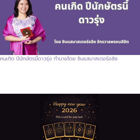
คนเกิด ปีนักษัตรนี้ดาวรุ่ง ทำนายโดย ซินแสมาสเตอร์อลิซ