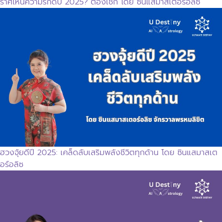
ราศีไหนความรักดีปี 2025? ต้องเช็ก โดย ซินแสมาสเตอร์อลิซ
ฮวงจุ้ยดีปี 2025: เคล็ดลับเสริมพลังชีวิตทุกด้าน โดย ซินแสมาสเต
อร์อลิซ