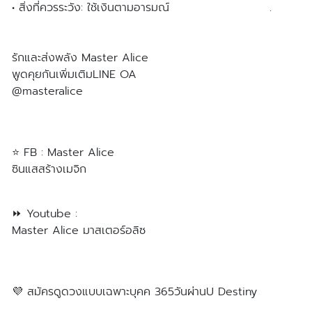
• สิ่งที่ควรระวัง: ใช้เงินตามอารมณ์ .
รักและส่งพลัง Master Alice
พูดคุยกันเพิ่มเติมLINE OA
@masteralice
https://lin.ee/9LkybLZ
⭐️ FB : Master Alice
ซินแสสร้างเมจิก
https://www.facebook.com/masteralice888888/
⏩ Youtube :
Master Alice มาสเตอร์อลิซ
https://youtu.be/tTqAJOJPQjk
💜 สมัครดูดวงแบบเฉพาะบุคค 365วันผ่านU Destiny
https://lin.ee/Wtlz5EB