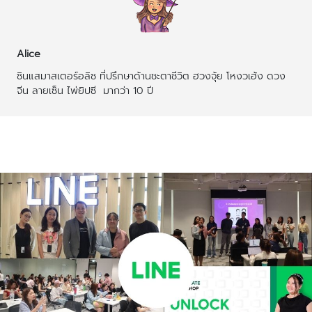
Alice
ซินแสมาสเตอร์อลิซ ที่ปรึกษาด้านชะตาชีวิต ฮวงจุ้ย โหงวเฮ้ง ดวง
จีน ลายเซ็น ไพ่ยิปซี  มากว่า 10 ปี
บทความที่เกี่ยวข้อง
บทความเพิ่มเติมผู้เขียน