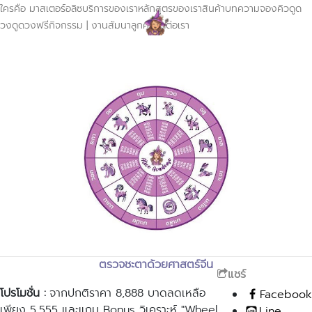
ใครคือ มาสเตอร์อลิซ
บริการของเรา
หลักสูตรของเรา
สินค้า
บทความ
จองคิวดูด
วง
ดูดวงฟรี
กิจกรรม | งานสัมนา
ลูกค้า
ติดต่อเรา
ตรวจชะตาด้วยศาสตร์จีน
แชร์
โปรโมชั่น :
จากปกติราคา 8,888 บาดลดเหลือ
Facebook
เพียง 5,555 และแถม Bonus วิเคราะห์ "Wheel
Line