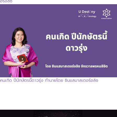
อร์อลิซ
คนเกิด ปีนักษัตรนี้ดาวรุ่ง ทำนายโดย ซินแสมาสเตอร์อลิซ