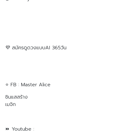
https://lin.ee/iI4t8Bj
💜 สมัครดูดวงแบบAI 365วัน
https://lin.ee/Wtlz5EB
⭐️ FB : Master Alice
ซินแสสร้าง
เมจิก
https://www.facebook.com/masteralice888888/
⏩ Youtube :