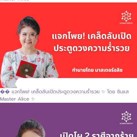
�� แจกโพย! เคล็ดลับเปิดประตูดวงความร่ำรวย ✨ โดย ซินแส
Master Alice ✨