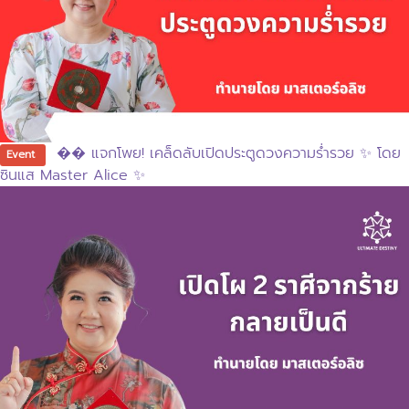
�� แจกโพย! เคล็ดลับเปิดประตูดวงความร่ำรวย ✨ โดย
Event
ซินแส Master Alice ✨