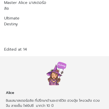
Master Alice มาสเตอร์อ
ลิซ
https://youtu.be/tTqAJOJPQjk
Ultimate
Destiny
https://youtube.com/@ultimatedestinyth?
si=Aw-Pdfpghr3rJBuM​
Edited at 14
Alice
ซินแสมาสเตอร์อลิซ ที่ปรึกษาด้านชะตาชีวิต ฮวงจุ้ย โหงวเฮ้ง ดวง
จีน ลายเซ็น ไพ่ยิปซี  มากว่า 10 ปี