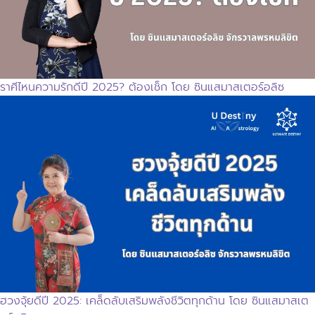
ราศีไหนความรักดีปี 2025? ต้องเช็ก โดย ซินแสมาสเตอร์อลิซ
ฮวงจุ้ยดีปี 2025: เคล็ดลับเสริมพลังชีวิตทุกด้าน โดย ซินแสมาสเต