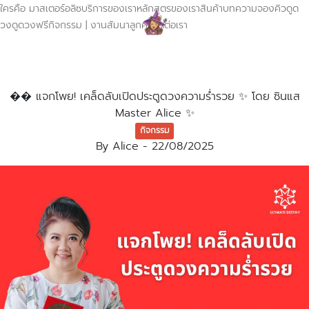
ใครคือ มาสเตอร์อลิซ
บริการของเรา
หลักสูตรของเรา
สินค้า
บทความ
จองคิวดูด
วง
ดูดวงฟรี
กิจกรรม | งานสัมนา
ลูกค้า
ติดต่อเรา
�� แจกโพย! เคล็ดลับเปิดประตูดวงความร่ำรวย ✨ โดย ซินแส
Master Alice ✨
กิจกรรม
By
Alice
-
22/08/2025