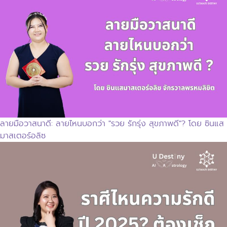
ลายมือวาสนาดี: ลายไหนบอกว่า "รวย รักรุ่ง สุขภาพดี"? โดย ซินแส
มาสเตอร์อลิซ